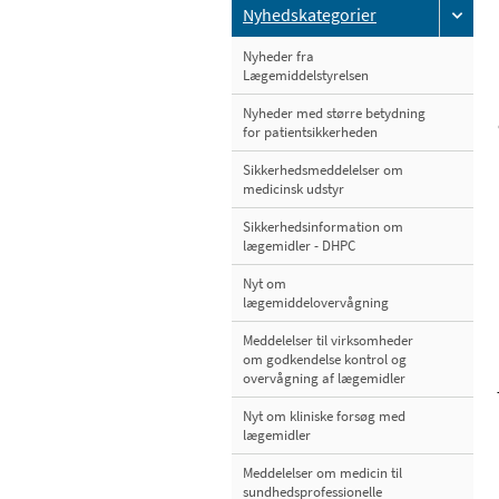
Nyhedskategorier
Nyheder fra
Lægemiddelstyrelsen
Nyheder med større betydning
for patientsikkerheden
Sikkerhedsmeddelelser om
medicinsk udstyr
Sikkerhedsinformation om
lægemidler - DHPC
Nyt om
lægemiddelovervågning
Meddelelser til virksomheder
om godkendelse kontrol og
overvågning af lægemidler
Nyt om kliniske forsøg med
lægemidler
Meddelelser om medicin til
sundhedsprofessionelle