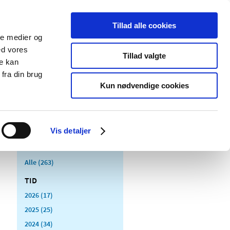
Tillad alle cookies
ale medier og
Udgivelser
Cookies
ed vores
Tillad valgte
re kan
dicinsk
Særlige
fra din brug
styr
produktområder
Kun nødvendige cookies
Vis detaljer
Alle (263)
TID
2026 (17)
2025 (25)
2024 (34)