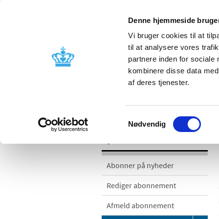
Denne hjemmeside bruger
Vi bruger cookies til at til
til at analysere vores tra
partnere inden for sociale
Godkendelse og
Bivirkninger
kombinere disse data med a
kontrol
produktinfo
af deres tjenester.
/
/
Nyheder
Nyhedskategorier
Me
Samtykkevalg
Nødvendig
Nyheder
Abonner på nyheder
Rediger abonnement
Afmeld abonnement