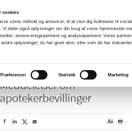
 cookies
passe vores indhold og annoncer, til at vise dig funktioner til soci
Nyheder
Om os
Kontakt
fik. Vi deler også oplysninger om din brug af vores hjemmeside m
 medier, annonceringspartnere og analysepartnere. Vores partne
 og
Tilskud og
Apoteker og salg af
Me
ndre oplysninger, du har givet dem, eller som de har indsamlet 
rmation
priser
medicin
ud
ddelelser om apotekerbevillinger
Præferencer
Statistik
Marketing
Meddelelser om
apotekerbevillinger