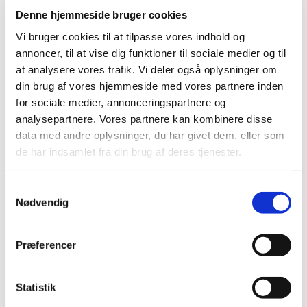
Medlemmet skal repræsentere patient- og
Denne hjemmeside bruger cookies
forbrugerinteresser. Da det siddende medlems periode
…
Vi bruger cookies til at tilpasse vores indhold og
annoncer, til at vise dig funktioner til sociale medier og til
Pravafenix får ikke generelt klausuleret
at analysere vores trafik. Vi deler også oplysninger om
tilskud
din brug af vores hjemmeside med vores partnere inden
|
13. marts 2020
|
for sociale medier, annonceringspartnere og
Lægemiddelstyrelsen har besluttet, at Pravafenix med
analysepartnere. Vores partnere kan kombinere disse
indhold af pravastatin og fenofibrat ikke skal have
…
data med andre oplysninger, du har givet dem, eller som
de har indsamlet fra din brug af deres tjenester.
Intrarosa får ikke generelt eller generelt
klausuleret tilskud
Samtykkevalg
|
21. februar 2020
|
Nødvendig
Lægemiddelstyrelsen har besluttet, at Intrarosa med
indhold af prasteron ikke skal have generelt eller
…
Præferencer
Eletriptan til behandling af migræneanfald får
generelt tilskud
Statistik
|
16. januar 2020
|