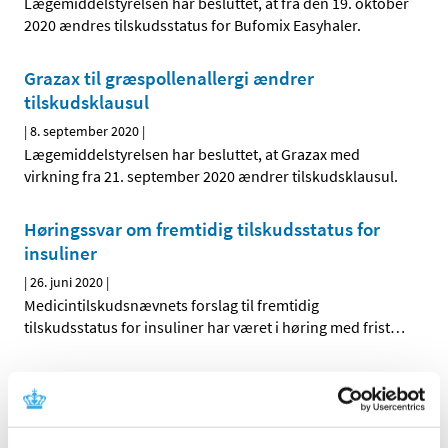
Lægemiddelstyrelsen har besluttet, at fra den 19. oktober
2020 ændres tilskudsstatus for Bufomix Easyhaler.
Grazax til græspollenallergi ændrer
tilskudsklausul
|
8. september 2020
|
Lægemiddelstyrelsen har besluttet, at Grazax med
virkning fra 21. september 2020 ændrer tilskudsklausul.
Høringssvar om fremtidig tilskudsstatus for
insuliner
|
26. juni 2020
|
Medicintilskudsnævnets forslag til fremtidig
tilskudsstatus for insuliner har været i høring med frist
…
Indkaldelse af forslag til medlem af
Medicintilskudsnævnet
|
11. maj 2020
|