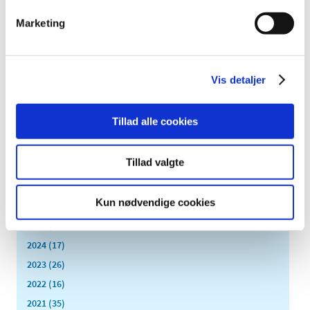
Eletriptan får generelt tilskud fra den 27. januar 2020
Marketing
Medicin til behandling af knogleskørhed
ændrer tilskud
Vis detaljer
|
16. januar 2020
|
Med virkning fra den 27. januar 2020 får noget medicin
mod knogleskørhed generelt eller generelt klausuleret
…
Tillad alle cookies
Alle (236)
Tillad valgte
TID
Kun nødvendige cookies
2026 (24)
2025 (17)
2024 (17)
2023 (26)
2022 (16)
2021 (35)