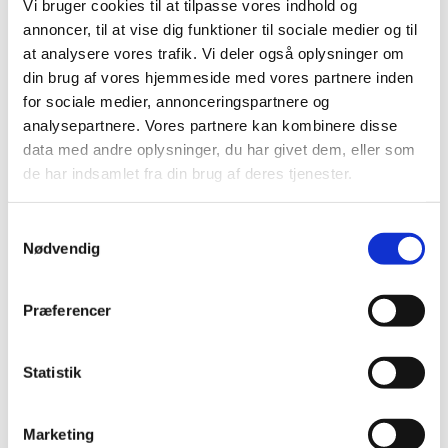
Vi bruger cookies til at tilpasse vores indhold og
Fjernelse af doseringsoplysninger for pædiatriske
…
annoncer, til at vise dig funktioner til sociale medier og til
at analysere vores trafik. Vi deler også oplysninger om
din brug af vores hjemmeside med vores partnere inden
Alle (130)
for sociale medier, annonceringspartnere og
TID
analysepartnere. Vores partnere kan kombinere disse
data med andre oplysninger, du har givet dem, eller som
2026 (7)
de har indsamlet fra din brug af deres tjenester.
2025 (11)
2024 (8)
Samtykkevalg
2023 (12)
Nødvendig
2022 (15)
2021 (32)
Præferencer
2020 (29)
2019 (16)
Statistik
december (2)
november (2)
oktober (1)
Marketing