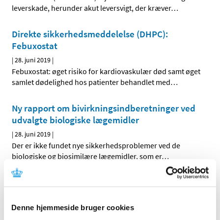
leverskade, herunder akut leversvigt, der kræver
…
Direkte sikkerhedsmeddelelse (DHPC):
Febuxostat
|
28. juni 2019
|
Febuxostat: øget risiko for kardiovaskulær død samt øget
samlet dødelighed hos patienter behandlet med
…
Ny rapport om bivirkningsindberetninger ved
udvalgte biologiske lægemidler
|
28. juni 2019
|
Der er ikke fundet nye sikkerhedsproblemer ved de
biologiske og biosimilære lægemidler, som er
…
Direkte sikkerhedsmeddelelse (DHPC):
Domperidon
Denne hjemmeside bruger cookies
|
21. juni 2019
|
Domperidon (Motilium® og Domperidon “Alternova”):