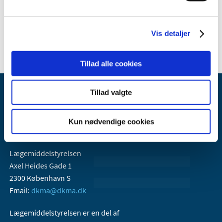
september (5)
juli (2)
juni (4)
Vis detaljer
Tillad alle cookies
Tillad valgte
Kun nødvendige cookies
Lægemiddelstyrelsen
Axel Heides Gade 1
2300 København S
Email:
dkma@dkma.dk
Lægemiddelstyrelsen er en del af