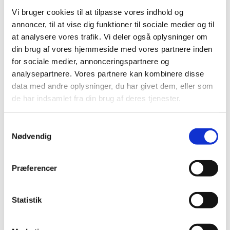
Få en bedre forståelse af regler og forpligtelser i EU-
Vi bruger cookies til at tilpasse vores indhold og
forordningen for medicinsk udstyr og medicinsk udstyr
…
annoncer, til at vise dig funktioner til sociale medier og til
at analysere vores trafik. Vi deler også oplysninger om
8. Nyhedsbrev om Medicinsk Udstyr
din brug af vores hjemmeside med vores partnere inden
|
24. marts 2023
|
for sociale medier, annonceringspartnere og
Med dette og kommende nyhedsbreve, vil
analysepartnere. Vores partnere kan kombinere disse
Lægemiddelstyrelsen orientere danske aktører om
…
data med andre oplysninger, du har givet dem, eller som
de har indsamlet fra din brug af deres tjenester.
Kom med til spændende webinarer om EU-
forordningen for medicinsk udstyr
Samtykkevalg
|
16. marts 2023
|
Nødvendig
Nu er der ikke længe til, at vores to webinarer om
medicinsk udstyr og medicinsk udstyr efter mål løber af
…
Præferencer
Deltag i gratis webinarer om EU-forordningen
for medicinsk udstyr – også omfattende
Statistik
medicinsk udstyr efter mål
|
6. marts 2023
|