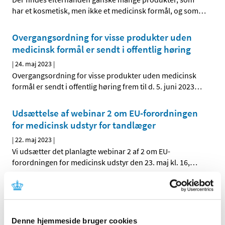
har et kosmetisk, men ikke et medicinsk formål, og som
…
Overgangsordning for visse produkter uden
medicinsk formål er sendt i offentlig høring
|
24. maj 2023
|
Overgangsordning for visse produkter uden medicinsk
formål er sendt i offentlig høring frem til d. 5. juni 2023
…
Udsættelse af webinar 2 om EU-forordningen
for medicinsk udstyr for tandlæger
|
22. maj 2023
|
Vi udsætter det planlagte webinar 2 af 2 om EU-
forordningen for medicinsk udstyr den 23. maj kl. 16,
…
Deltag i webinar del 2 om EU-forordningen for
medicinsk udstyr
|
9. maj 2023
|
Denne hjemmeside bruger cookies