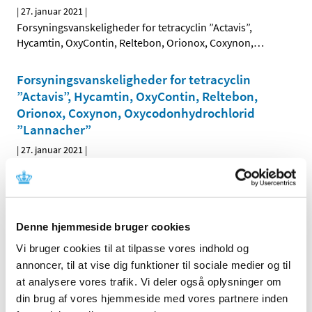
|
27. januar 2021
|
Forsyningsvanskeligheder for tetracyclin ”Actavis”,
Hycamtin, OxyContin, Reltebon, Orionox, Coxynon,
…
Forsyningsvanskeligheder for tetracyclin
”Actavis”, Hycamtin, OxyContin, Reltebon,
Orionox, Coxynon, Oxycodonhydrochlorid
”Lannacher”
|
27. januar 2021
|
Forsyningsvanskeligheder for tetracyclin ”Actavis”,
Hycamtin, OxyContin, Reltebon, Orionox, Coxynon,
…
Forsyningsvanskeligheder for tetracyclin
Denne hjemmeside bruger cookies
”Actavis”, Hycamtin, OxyContin, Reltebon,
Vi bruger cookies til at tilpasse vores indhold og
Orionox, Coxynon, Oxycodonhydrochlorid
annoncer, til at vise dig funktioner til sociale medier og til
”Lannacher”
at analysere vores trafik. Vi deler også oplysninger om
|
27. januar 2021
|
din brug af vores hjemmeside med vores partnere inden
Forsyningsvanskeligheder for tetracyclin ”Actavis”,