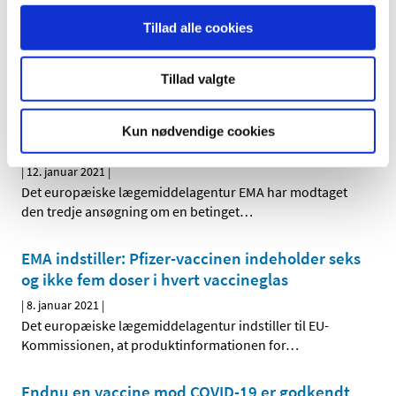
|
18. januar 2021
|
Tillad alle cookies
De første COVID-19-vacciner er blevet godkendt til brug.
Nu har lægemiddelmyndigheder verden over iværksat
…
Tillad valgte
EMA har modtaget tredje ansøgning om
betinget markedsføringstilladelse af vacciner
Kun nødvendige cookies
mod COVID-19
|
12. januar 2021
|
Det europæiske lægemiddelagentur EMA har modtaget
den tredje ansøgning om en betinget
…
EMA indstiller: Pfizer-vaccinen indeholder seks
og ikke fem doser i hvert vaccineglas
|
8. januar 2021
|
Det europæiske lægemiddelagentur indstiller til EU-
Kommissionen, at produktinformationen for
…
Endnu en vaccine mod COVID-19 er godkendt