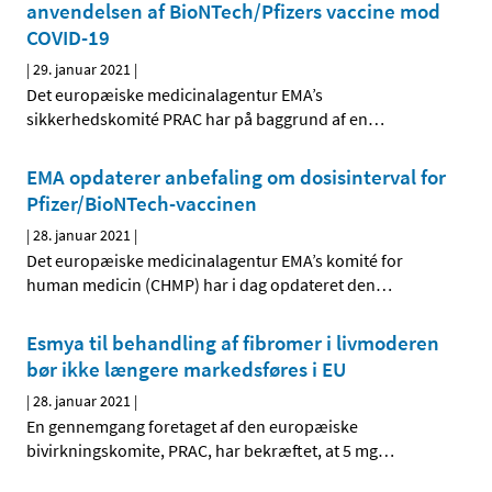
anvendelsen af BioNTech/Pfizers vaccine mod
COVID-19
|
29. januar 2021
|
Det europæiske medicinalagentur EMA’s
sikkerhedskomité PRAC har på baggrund af en
…
EMA opdaterer anbefaling om dosisinterval for
Pfizer/BioNTech-vaccinen
|
28. januar 2021
|
Det europæiske medicinalagentur EMA’s komité for
human medicin (CHMP) har i dag opdateret den
…
Esmya til behandling af fibromer i livmoderen
bør ikke længere markedsføres i EU
|
28. januar 2021
|
En gennemgang foretaget af den europæiske
bivirkningskomite, PRAC, har bekræftet, at 5 mg
…