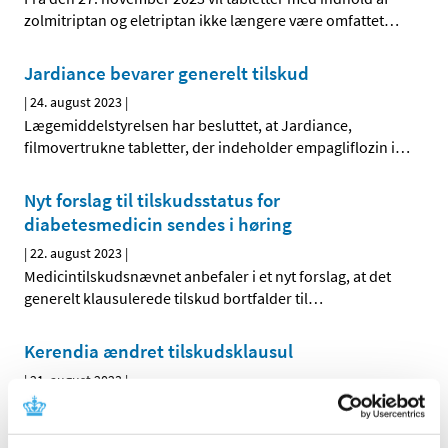
zolmitriptan og eletriptan ikke længere være omfattet
…
Jardiance bevarer generelt tilskud
|
24. august 2023
|
Lægemiddelstyrelsen har besluttet, at Jardiance,
filmovertrukne tabletter, der indeholder empagliflozin i
…
Nyt forslag til tilskudsstatus for
diabetesmedicin sendes i høring
|
22. august 2023
|
Medicintilskudsnævnet anbefaler i et nyt forslag, at det
generelt klausulerede tilskud bortfalder til
…
Kerendia ændret tilskudsklausul
|
21. august 2023
|
Lægemiddelstyrelsen har besluttet, at Kerendia,
filmovertrukne tabletter, med indhold af finerenon i
…