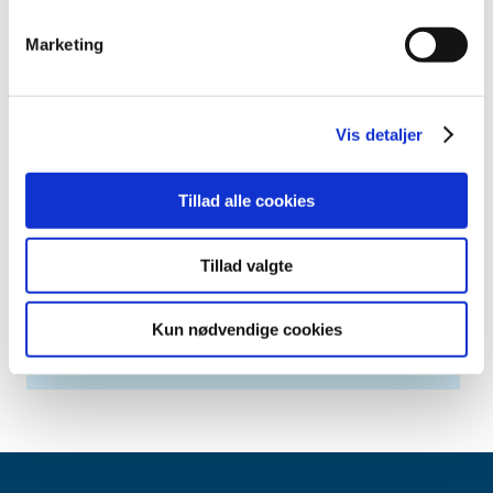
oktober (3)
september (1)
Marketing
august (5)
juni (1)
maj (2)
Vis detaljer
april (3)
marts (3)
februar (3)
Tillad alle cookies
2022 (16)
2021 (35)
Tillad valgte
2020 (11)
2019 (45)
Kun nødvendige cookies
2018 (45)