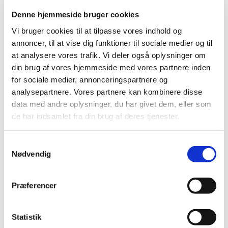
Anmeldelse i Medicinpriser af
Denne hjemmeside bruger cookies
apoteksindkøbspris på 0 kr. for statsligt
Vi bruger cookies til at tilpasse vores indhold og
indkøbte lægemidler
annoncer, til at vise dig funktioner til sociale medier og til
|
4. august 2023
|
at analysere vores trafik. Vi deler også oplysninger om
Det følger af lægemiddellovens § 77, at d en, der bringer
din brug af vores hjemmeside med vores partnere inden
et apoteksforbeholdt lægemiddel til mennesker og dyr
…
for sociale medier, annonceringspartnere og
analysepartnere. Vores partnere kan kombinere disse
data med andre oplysninger, du har givet dem, eller som
Alle (237)
de har indsamlet fra din brug af deres tjenester.
TID
Samtykkevalg
2026 (25)
Nødvendig
2025 (17)
2024 (17)
Præferencer
2023 (26)
december (3)
november (2)
Statistik