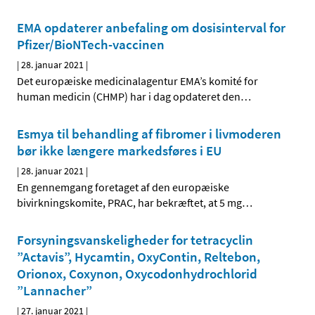
EMA opdaterer anbefaling om dosisinterval for
Pfizer/BioNTech-vaccinen
|
28. januar 2021
|
Det europæiske medicinalagentur EMA’s komité for
human medicin (CHMP) har i dag opdateret den
…
Esmya til behandling af fibromer i livmoderen
bør ikke længere markedsføres i EU
|
28. januar 2021
|
En gennemgang foretaget af den europæiske
bivirkningskomite, PRAC, har bekræftet, at 5 mg
…
Forsyningsvanskeligheder for tetracyclin
”Actavis”, Hycamtin, OxyContin, Reltebon,
Orionox, Coxynon, Oxycodonhydrochlorid
”Lannacher”
|
27. januar 2021
|