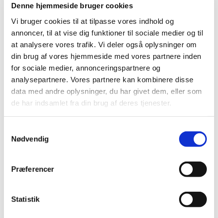
Denne hjemmeside bruger cookies
”Actavis”, Hycamtin, OxyContin, Reltebon,
Orionox, Coxynon, Oxycodonhydrochlorid
Vi bruger cookies til at tilpasse vores indhold og
”Lannacher”
annoncer, til at vise dig funktioner til sociale medier og til
at analysere vores trafik. Vi deler også oplysninger om
|
27. januar 2021
|
din brug af vores hjemmeside med vores partnere inden
Forsyningsvanskeligheder for tetracyclin ”Actavis”,
Hycamtin, OxyContin, Reltebon, Orionox, Coxynon,
…
for sociale medier, annonceringspartnere og
analysepartnere. Vores partnere kan kombinere disse
data med andre oplysninger, du har givet dem, eller som
Forsyningsvanskeligheder for tetracyclin
de har indsamlet fra din brug af deres tjenester.
”Actavis”, Hycamtin, OxyContin, Reltebon,
Orionox, Coxynon, Oxycodonhydrochlorid
”Lannacher”
Samtykkevalg
Nødvendig
|
27. januar 2021
|
Forsyningsvanskeligheder for tetracyclin ”Actavis”,
Hycamtin, OxyContin, Reltebon, Orionox, Coxynon,
…
Præferencer
Forsyningsvanskeligheder for tetracyclin
Statistik
”Actavis”, Hycamtin, OxyContin, Reltebon,
Orionox, Coxynon, Oxycodonhydrochlorid