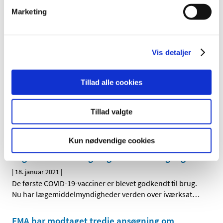
”Lannacher”
Marketing
|
27. januar 2021
|
Forsyningsvanskeligheder for tetracyclin ”Actavis”,
Hycamtin, OxyContin, Reltebon, Orionox, Coxynon,
…
Vis detaljer
Cancermedicin udgjorde den største andel af
godkendt ny medicin i 2020
Tillad alle cookies
|
27. januar 2021
|
Selv om fokus de seneste måneder har været på
Tillad valgte
godkendelse af COVID-19-vacciner, udgør de en meget
…
Kun nødvendige cookies
COVID-19-vaccinerne: Verdens største
lægemiddelovervågnings-indsats er i gang
|
18. januar 2021
|
De første COVID-19-vacciner er blevet godkendt til brug.
Nu har lægemiddelmyndigheder verden over iværksat
…
EMA har modtaget tredje ansøgning om