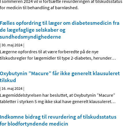
I sommeren 2024 vil vi fortsætte revurderingen af tilskudsstatus
for medicin til behandling af barnløshed.
Fælles opfordring til læger om diabetesmedicin fra
de lægefaglige selskaber og
sundhedsmyndighederne
|
30. maj 2024
|
Lægerne opfordres til at være forberedte på de nye
tilskudsregler for lægemidler til type 2-diabetes, herunder
…
Oxybutynin ”Macure” får ikke generelt klausuleret
tilskud
|
16. maj 2024
|
Lægemiddelstyrelsen har besluttet, at Oxybutynin ”Macure”
tabletter i styrken 5 mg ikke skal have generelt klausuleret
…
Indkomne bidrag til revurdering af tilskudsstatus
for blodfortyndende medicin