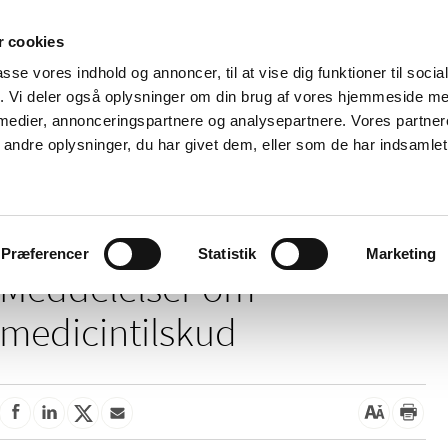
 cookies
passe vores indhold og annoncer, til at vise dig funktioner til soci
Nyheder
Om os
Kontakt
fik. Vi deler også oplysninger om din brug af vores hjemmeside m
 medier, annonceringspartnere og analysepartnere. Vores partne
 og
Tilskud og
Apoteker og salg af
Me
ndre oplysninger, du har givet dem, eller som de har indsamlet 
rmation
priser
medicin
ud
ddelelser om medicintilskud
Præferencer
Statistik
Marketing
Meddelelser om
medicintilskud