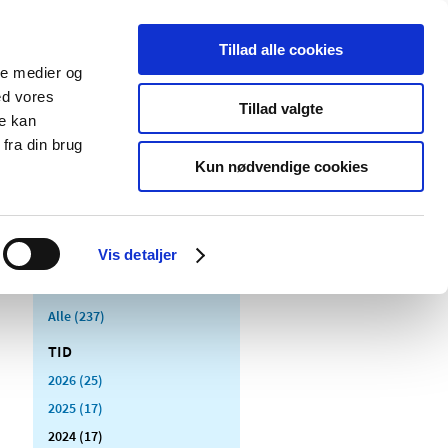
Tillad alle cookies
ale medier og
Udgivelser
Cookies
ed vores
Tillad valgte
re kan
dicinsk
Særlige
fra din brug
styr
produktområder
Kun nødvendige cookies
Vis detaljer
Alle (237)
TID
2026 (25)
2025 (17)
2024 (17)