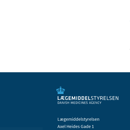
Lægemiddelstyrelsen
Axel Heides Gade 1