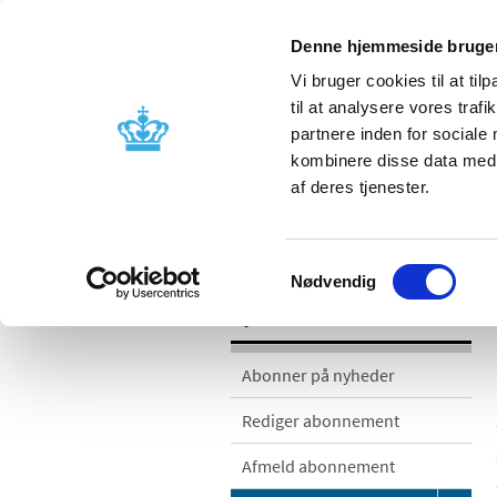
Denne hjemmeside bruger
Vi bruger cookies til at til
til at analysere vores tra
partnere inden for sociale
Godkendelse og
Bivirkninger
kombinere disse data med a
kontrol
produktinfo
af deres tjenester.
/
/
Nyheder
Nyhedskategorier
Me
Samtykkevalg
Nødvendig
Nyheder
Abonner på nyheder
Rediger abonnement
Afmeld abonnement