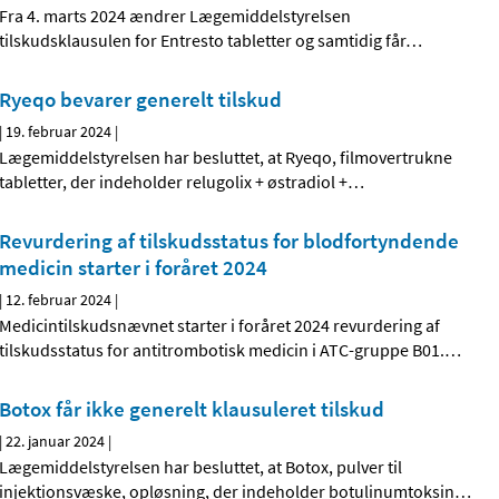
Fra 4. marts 2024 ændrer Lægemiddelstyrelsen
tilskudsklausulen for Entresto tabletter og samtidig får
…
Ryeqo bevarer generelt tilskud
|
19. februar 2024
|
Lægemiddelstyrelsen har besluttet, at Ryeqo, filmovertrukne
tabletter, der indeholder relugolix + østradiol +
…
Revurdering af tilskudsstatus for blodfortyndende
medicin starter i foråret 2024
|
12. februar 2024
|
Medicintilskudsnævnet starter i foråret 2024 revurdering af
tilskudsstatus for antitrombotisk medicin i ATC-gruppe B01.
…
Botox får ikke generelt klausuleret tilskud
|
22. januar 2024
|
Lægemiddelstyrelsen har besluttet, at Botox, pulver til
injektionsvæske, opløsning, der indeholder botulinumtoksin
…