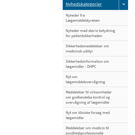
Nyhedskategorier
Nyheder fra
Lægemiddelstyrelsen
Nyheder med større betydning
for patientsikkerheden
Sikkerhedsmeddelelser om
medicinsk udstyr
Sikkerhedsinformation om
lægemidler - DHPC
Nyt om
lægemiddelovervågning
Meddelelser til virksomheder
om godkendelse kontrol og
overvågning af lægemidler
Nyt om kliniske forsøg med
lægemidler
Meddelelser om medicin til
sundhedsprofessionelle