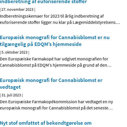
indberetning af euforiserende stoffer
|
27. november 2023
|
Indberetningsskemaer for 2023 til årlig indberetning af
euforiserende stoffer ligger nu klar på Lægemiddelstyrelsens
…
Europæisk monografi for Cannabisblomst er nu
tilgængelig på EDQM’s hjemmeside
|
5. oktober 2023
|
Den Europæiske Farmakopé har udgivet monografien for
Cannabisblomst på EDQM’s hjemmeside på grund af den
…
Europæisk monografi for Cannabisblomst er
vedtaget
|
31. juli 2023
|
Den Europæiske Farmakopékommission har vedtaget en ny
europæisk monografi for Cannabisblomst på det seneste
…
Nyt stof omfattet af bekendtgørelse om