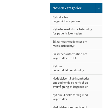
Nyhedskategorier
Nyheder fra
Lægemiddelstyrelsen
Nyheder med større betydning
for patientsikkerheden
Sikkerhedsmeddelelser om
medicinsk udstyr
Sikkerhedsinformation om
lægemidler - DHPC
Nyt om
lægemiddelovervågning
Meddelelser til virksomheder
om godkendelse kontrol og
overvågning af lægemidler
Nyt om kliniske forsøg med
lægemidler
Meddelelser om medicin til