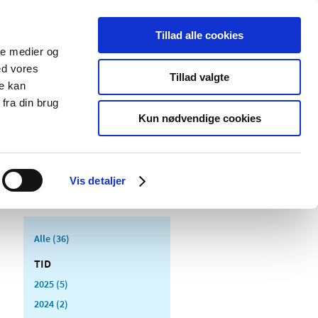
Tillad alle cookies
ale medier og
Udgivelser
Cookies
ed vores
Tillad valgte
re kan
dicinsk
Særlige
fra din brug
styr
produktområder
Kun nødvendige cookies
Vis detaljer
Alle (36)
TID
2025 (5)
2024 (2)