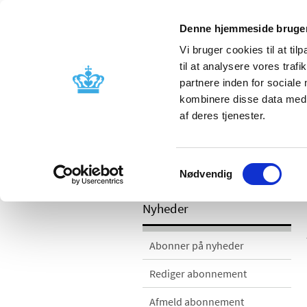
Mobil visning
Denne hjemmeside bruger
Vi bruger cookies til at til
til at analysere vores tra
partnere inden for sociale
Godkendelse og
Bivirkninger
kombinere disse data med a
kontrol
produktinfo
af deres tjenester.
Samtykkevalg
/
/
Nyheder
Nyhedskategorier
Med
Nødvendig
Nyheder
Abonner på nyheder
Rediger abonnement
Afmeld abonnement