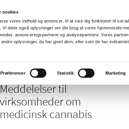
 cookies
passe vores indhold og annoncer, til at vise dig funktioner til soci
Nyheder
Om os
Kontakt
fik. Vi deler også oplysninger om din brug af vores hjemmeside m
 medier, annonceringspartnere og analysepartnere. Vores partne
 og
Tilskud og
Apoteker og salg af
Me
ndre oplysninger, du har givet dem, eller som de har indsamlet 
rmation
priser
medicin
ud
delelser til virksomheder om medicinsk cannabis
Præferencer
Statistik
Marketing
Meddelelser til
virksomheder om
medicinsk cannabis