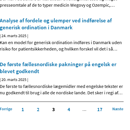
presseomtale af de to typer medicin Wegovy og Ozempic,
…
Analyse af fordele og ulemper ved indførelse af
generisk ordination i Danmark
|
24. marts 2025
|
Kan en model for generisk ordination indføres i Danmark uden
risiko for patientsikkerheden, og hvilken forskel vil det i så
…
De første fællesnordiske pakninger på engelsk er
blevet godkendt
|
20. marts 2025
|
De første to fællesnordiske lægemidler med engelske tekster er
nu godkendt til brug i alle de nordiske lande. Det sker i regi af
…
Forrige
1
2
3
4
17
Næste
…