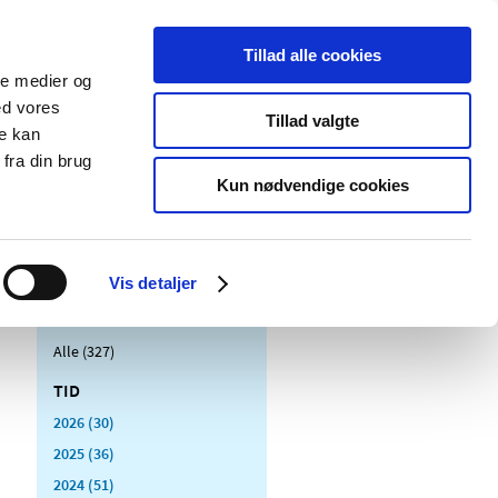
Tillad alle cookies
ale medier og
Udgivelser
Cookies
ed vores
Tillad valgte
re kan
dicinsk
Særlige
fra din brug
styr
produktområder
Kun nødvendige cookies
Vis detaljer
Alle (327)
TID
2026 (30)
2025 (36)
2024 (51)