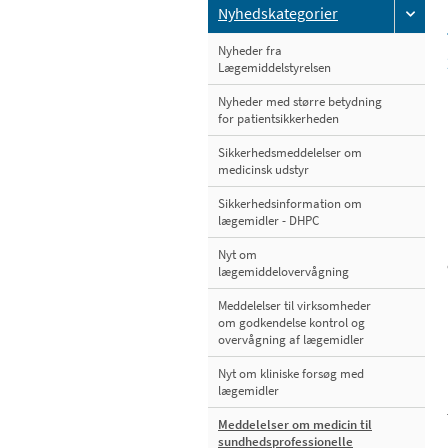
Nyhedskategorier
Nyheder fra
Lægemiddelstyrelsen
Nyheder med større betydning
for patientsikkerheden
Sikkerhedsmeddelelser om
medicinsk udstyr
Sikkerhedsinformation om
lægemidler - DHPC
Nyt om
lægemiddelovervågning
Meddelelser til virksomheder
om godkendelse kontrol og
overvågning af lægemidler
Nyt om kliniske forsøg med
lægemidler
Meddelelser om medicin til
sundhedsprofessionelle