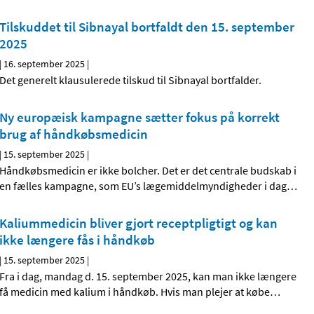
Tilskuddet til Sibnayal bortfaldt den 15. september
2025
|
16. september 2025
|
Det generelt klausulerede tilskud til Sibnayal bortfalder.
Ny europæisk kampagne sætter fokus på korrekt
brug af håndkøbsmedicin
|
15. september 2025
|
Håndkøbsmedicin er ikke bolcher. Det er det centrale budskab i
en fælles kampagne, som EU’s lægemiddelmyndigheder i dag
…
Kaliummedicin bliver gjort receptpligtigt og kan
ikke længere fås i håndkøb
|
15. september 2025
|
Fra i dag, mandag d. 15. september 2025, kan man ikke længere
få medicin med kalium i håndkøb. Hvis man plejer at købe
…