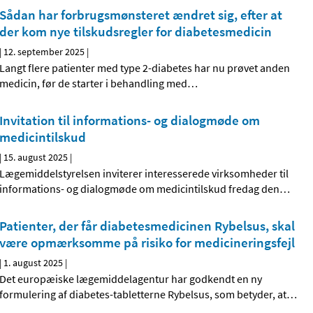
Sådan har forbrugsmønsteret ændret sig, efter at
der kom nye tilskudsregler for diabetesmedicin
|
12. september 2025
|
Langt flere patienter med type 2-diabetes har nu prøvet anden
medicin, før de starter i behandling med
…
Invitation til informations- og dialogmøde om
medicintilskud
|
15. august 2025
|
Lægemiddelstyrelsen inviterer interesserede virksomheder til
informations- og dialogmøde om medicintilskud fredag den
…
Patienter, der får diabetesmedicinen Rybelsus, skal
være opmærksomme på risiko for medicineringsfejl
|
1. august 2025
|
Det europæiske lægemiddelagentur har godkendt en ny
formulering af diabetes-tabletterne Rybelsus, som betyder, at
…