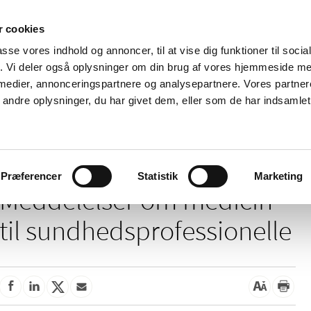
 cookies
passe vores indhold og annoncer, til at vise dig funktioner til soci
Nyheder
Om os
Kontakt
fik. Vi deler også oplysninger om din brug af vores hjemmeside m
 medier, annonceringspartnere og analysepartnere. Vores partne
 og
Tilskud og
Apoteker og salg af
Me
ndre oplysninger, du har givet dem, eller som de har indsamlet 
rmation
priser
medicin
ud
delelser om medicin til sundhedsprofessionelle
Præferencer
Statistik
Marketing
Meddelelser om medicin
til sundhedsprofessionelle