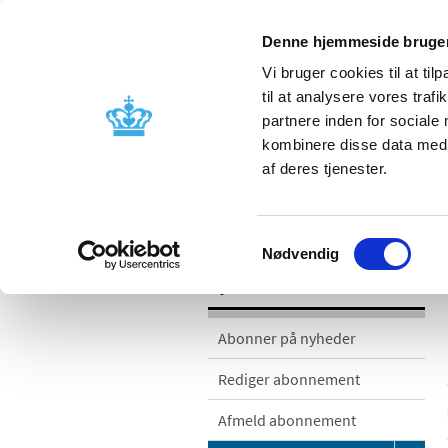
Denne hjemmeside bruger
Vi bruger cookies til at til
til at analysere vores tra
partnere inden for sociale
Godkendelse og
Bivirkninger
kombinere disse data med a
kontrol
produktinfo
af deres tjenester.
/
/
Nyheder
Nyhedskategorier
Med
Samtykkevalg
Nødvendig
Nyheder
Abonner på nyheder
Rediger abonnement
Afmeld abonnement