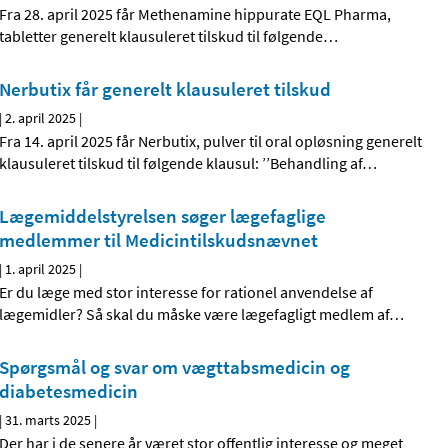
Fra 28. april 2025 får Methenamine hippurate EQL Pharma,
tabletter generelt klausuleret tilskud til følgende
…
Nerbutix får generelt klausuleret tilskud
|
2. april 2025
|
Fra 14. april 2025 får Nerbutix, pulver til oral opløsning generelt
klausuleret tilskud til følgende klausul: ’’Behandling af
…
Lægemiddelstyrelsen søger lægefaglige
medlemmer til Medicintilskudsnævnet
|
1. april 2025
|
Er du læge med stor interesse for rationel anvendelse af
lægemidler? Så skal du måske være lægefagligt medlem af
…
Spørgsmål og svar om vægttabsmedicin og
diabetesmedicin
|
31. marts 2025
|
Der har i de senere år været stor offentlig interesse og meget