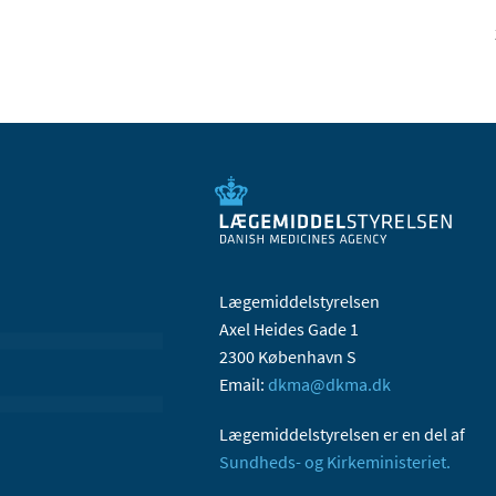
Lægemiddelstyrelsen
Axel Heides Gade 1
2300 København S
Email:
dkma@dkma.dk
Lægemiddelstyrelsen er en del af
Sundheds- og Kirkeministeriet.