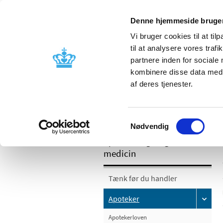
Denne hjemmeside bruger
Vi bruger cookies til at til
til at analysere vores tra
partnere inden for sociale
Godkendelse og
Bivirkninger
kombinere disse data med a
kontrol
produktinfo
af deres tjenester.
/
Apoteker og salg af medicin
Apotek
Samtykkevalg
Nødvendig
Apoteker og salg af
medicin
Tænk før du handler
Apoteker
Apotekerloven