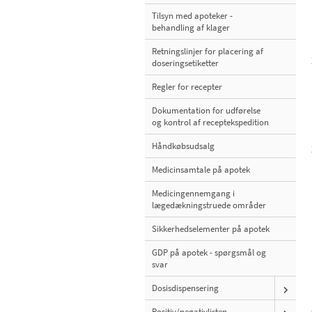
Tilsyn med apoteker -
behandling af klager
Retningslinjer for placering af
doseringsetiketter
Regler for recepter
Dokumentation for udførelse
og kontrol af receptekspedition
Håndkøbsudsalg
Medicinsamtale på apotek
Medicingennemgang i
lægedækningstruede områder
Sikkerhedselementer på apotek
GDP på apotek - spørgsmål og
svar
Dosisdispensering
Positiv/negativlisten