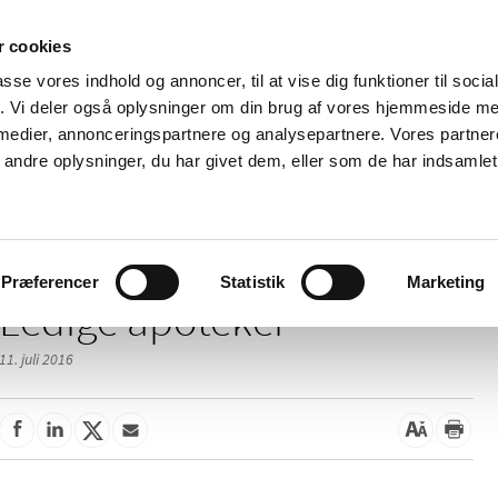
 cookies
passe vores indhold og annoncer, til at vise dig funktioner til soci
Nyheder
Om os
Kontakt
fik. Vi deler også oplysninger om din brug af vores hjemmeside m
 medier, annonceringspartnere og analysepartnere. Vores partne
 og
Tilskud og
Apoteker og salg af
Me
ndre oplysninger, du har givet dem, eller som de har indsamlet 
rmation
priser
medicin
ud
/
/
er
Apotekerbevillinger
Ledige apoteker
Præferencer
Statistik
Marketing
Ledige apoteker
11. juli 2016