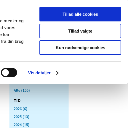
Tillad alle cookies
ale medier og
Udgivelser
Cookies
ed vores
Tillad valgte
re kan
dicinsk
Særlige
fra din brug
styr
produktområder
Kun nødvendige cookies
Vis detaljer
Alle (155)
TID
2026 (6)
2025 (13)
2024 (15)