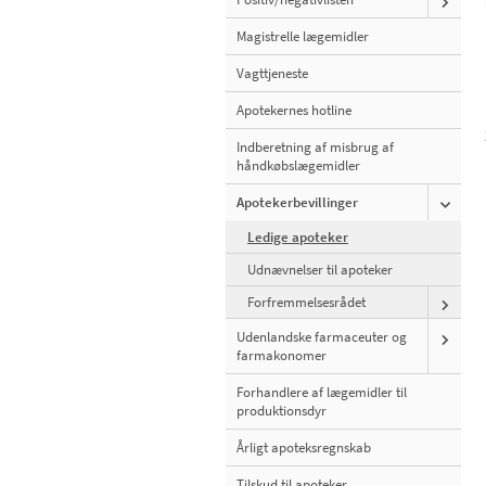
Magistrelle lægemidler
Vagttjeneste
Apotekernes hotline
Indberetning af misbrug af
håndkøbslægemidler
Apotekerbevillinger
Ledige apoteker
Udnævnelser til apoteker
Forfremmelsesrådet
Udenlandske farmaceuter og
farmakonomer
Forhandlere af lægemidler til
produktionsdyr
Årligt apoteksregnskab
Tilskud til apoteker