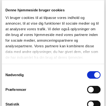
|
9. februar 2023
|
Denne hjemmeside bruger cookies
Bevillingen til at drive Roslev Apotek er ledig snarest
muligt. Bevillingen er opslået ledig efter Lov om
…
Vi bruger cookies til at tilpasse vores indhold og
annoncer, til at vise dig funktioner til sociale medier og til
Ledig bevilling til Ringsted Apotek
at analysere vores trafik. Vi deler også oplysninger om
din brug af vores hjemmeside med vores partnere inden
|
13. januar 2023
|
for sociale medier, annonceringspartnere og
Bevillingen til at drive Ringsted Apotek er ledig pr. 1. juni
2023. Bevillingen er opslået ledig efter lov om
…
analysepartnere. Vores partnere kan kombinere disse
data med andre oplysninger, du har givet dem, eller som
de har indsamlet fra din brug af deres tjenester.
Ledig bevilling til Amagerbro Apotek
|
13. januar 2023
|
Samtykkevalg
Bevillingen til at drive Amagerbro Apotek er ledig pr. 1. juli
Nødvendig
2023. Bevillingen er opslået ledig efter lov om
…
Ledig bevilling til Haderslev Løve Apotek
Præferencer
|
19. december 2022
|
Haderslev Løve Apotek er i dag en tillægsbevilling til
Statistik