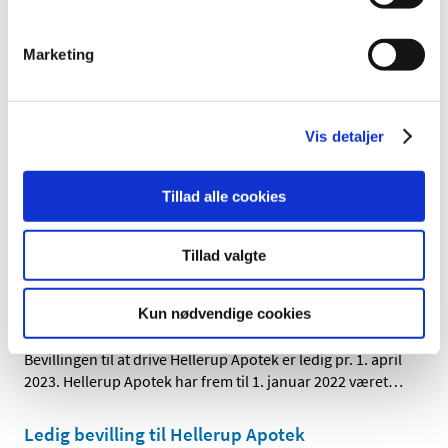
Haderslev Hjorte Apotek, men bevillingen opslås som
…
Ledig bevilling til Tinglev Apotek
Marketing
|
19. december 2022
|
Bevillingen til at drive Tinglev Apotek er ledig pr. 1.
oktober 2023. Bevillingen er opslået ledig efter Lov om
…
Vis detaljer
Ledig bevilling til Haderslev Hjorte Apotek
Tillad alle cookies
|
19. december 2022
|
Bevillingen til at drive Haderslev Hjorte Apotek er ledig pr.
1. maj 2023. Bevillingen er opslået ledig efter Lov om
…
Tillad valgte
Ledig bevilling til Hellerup Apotek (Genopslag)
Kun nødvendige cookies
|
16. december 2022
|
Bevillingen til at drive Hellerup Apotek er ledig pr. 1. april
2023. Hellerup Apotek har frem til 1. januar 2022 været
…
Ledig bevilling til Hellerup Apotek